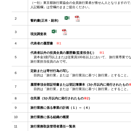
（一社）東京都旅行業協会の会員旅行業者が推せん人となりますので
人記載欄」は空欄のままご提出ください。
２
誓約書(正本・副本)
３
現況調査表
４
代表者の履歴書
※1
代表者以外の役員全員の履歴書(監査役含む）
※1
５
資本金1億円以上または従業員100名以上において、 旅行業専業で
旅行業担当役員のみで可。
定款または寄付行為の写し
６
目的は「旅行業」または「旅行業法に基づく旅行業」とすること。
履歴事項全部証明書または登記簿謄本（3か月以内に発行されたもの
７
目的は「旅行業」または「旅行業法に基づく旅行業」とすること。
８
住民票
（3か月以内に発行されたもの
※2
）
９
旅行業務に係る事業の計画（１）～（４）
10
旅行業務に係る組織の概要
11
旅行業務取扱管理者選任一覧表