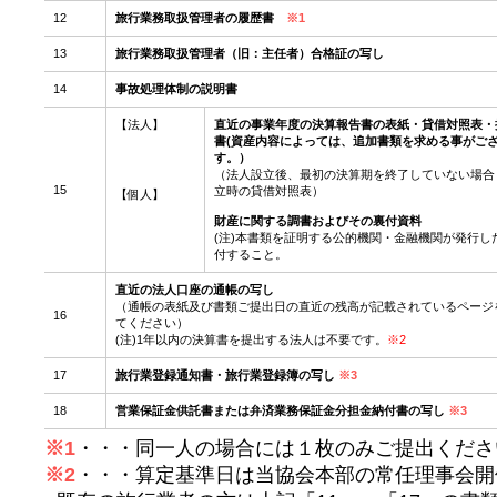
12
旅行業務取扱管理者の履歴書
※1
13
旅行業務取扱管理者（旧：主任者）合格証の写し
14
事故処理体制の説明書
【法人】
直近の事業年度の決算報告書の表紙・貸借対照表・
書(資産内容によっては、追加書類を求める事がご
す。）
（法人設立後、最初の決算期を終了していない場合･
15
立時の貸借対照表）
【個人】
財産に関する調書およびその裏付資料
(注)本書類を証明する公的機関・金融機関が発行し
付すること。
直近の法人口座の通帳の写し
（通帳の表紙及び書類ご提出日の直近の残高が記載されているページ
16
てください）
(注)1年以内の決算書を提出する法人は不要です。
※2
17
旅行業登録通知書・旅行業登録簿の写し
※3
18
営業保証金供託書または弁済業務保証金分担金納付書の写し
※3
※1
・・・同一人の場合には１枚のみご提出くださ
※2
・・・算定基準日は当協会本部の常任理事会開