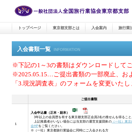
トップページ
東京都支部とは
入会案内
旅行業
入会書類一覧
INFORMATION
※下記の1～3の書類はダウンロードして
※2025.05.15…ご提出書類の一部廃止、
「3.現況調査表」のフォームを変更いた
ご提出書類
入会申込書（正本・副本）
3年以上の会員歴を有する東京都支部正会員2名の推せんを得ること
上記推薦者がいない場合には当支部の運営支援団体の
（一社）東京
１
会HP
をご覧ください。
※（一社）東京都旅行業協会に同時にご入会される方